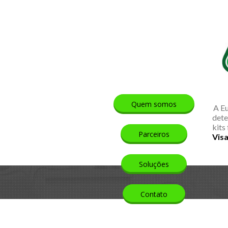
Quem somos
A E
dete
kits
Parceiros
Visa
Soluções
Contato