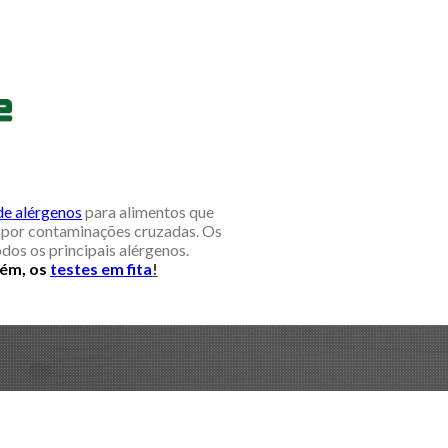
 de alérgenos
para alimentos que
​​por contaminações cruzadas. Os
odos os principais alérgenos.
bém, os
testes em fita
!