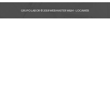
GRUPO LABOR © 2018 WEBMASTER W&M - LOCAWEB